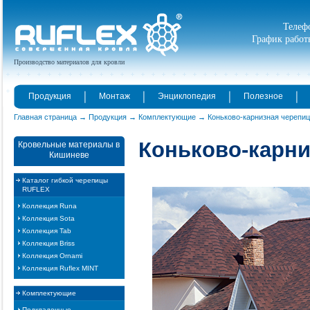
Телефо
График работы
Производство материалов для кровли
Продукция
Монтаж
Энциклопедия
Полезное
Главная страница
Продукция
Комплектующие
Коньково-карнизная черепи
Коньково-карни
Кровельные материалы в
Кишиневе
Каталог гибкой черепицы
RUFLEX
Коллекция Runa
Коллекция Sota
Коллекция Tab
Коллекция Briss
Коллекция Ornami
Коллекция Ruflex MINT
Комплектующие
Подкладочные