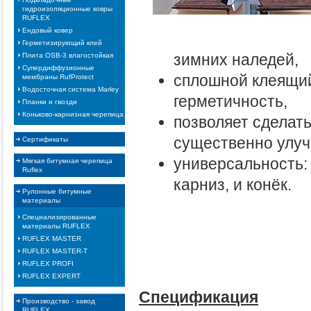
гидроизоляционные ковры
RUFLEX
Ендовый ковер
Герметизирующий клей
зимних наледей,
Плита OSB-3 влагостойкая
Супердиффузионные
сплошной клеящий
мембраны RufProtect
Водосточная система Marley
герметичность,
Планки и гвозди
Коньково-карнизная черепица
позволяет сделать
существенно улуч
Сертификаты
универсальность: 
Мягкая битумная черепица
Ruflex
карниз, и конёк.
Рулонные битумные
материалы
Специализированные
материалы RUFLEX
RUFLEX MASTER
RUFLEX MASTER-T
RUFLEX PROFI
RUFLEX EXPERT
Спецификация
Производство - завод
RUFLEX