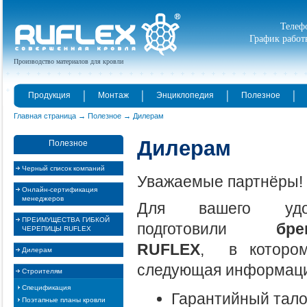
Телефо
График работы
Производство материалов для кровли
Продукция
Монтаж
Энциклопедия
Полезное
Главная страница
Полезное
Дилерам
Дилерам
Полезное
Черный список компаний
Уважаемые партнёры!
Онлайн-сертификация
менеджеров
Для вашего уд
ПРЕИМУЩЕСТВА ГИБКОЙ
подготовили
бре
ЧЕРЕПИЦЫ RUFLEX
RUFLEX
, в котором
Дилерам
следующая информаци
Строителям
Спецификация
Гарантийный тал
Поэтапные планы кровли